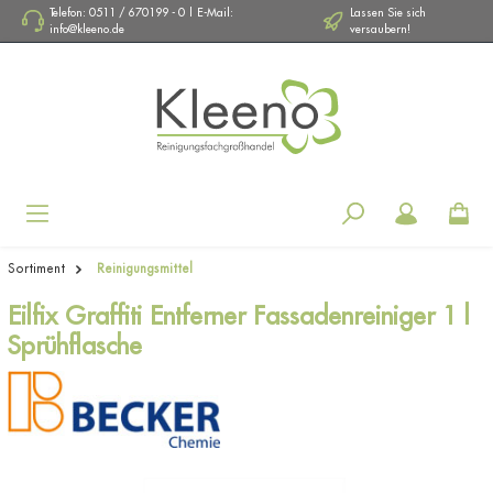
Telefon: 0511 / 670199 - 0 | E-Mail:
Lassen Sie sich
info@kleeno.de
versaubern!
Navigation
Sortiment
Reinigungsmittel
Eilfix Graffiti Entferner Fassadenreiniger 1 l
Sprühflasche