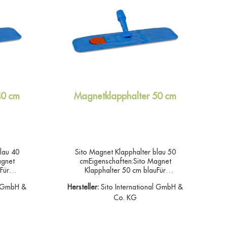
en
Besen & Bürsten
40 cm
Magnetklapphalter 50 cm
lau 40
Sito Magnet Klapphalter blau 50
agnet
cmEigenschaften:Sito Magnet
Für
Klapphalter 50 cm blauFür
schen.
Wischmoppbezüge mit Taschen.
al GmbH &
Hersteller:
Sito International GmbH &
us
Verbindungsbolzen aus
d für alle
Metall,Stielaufnehmer passend für alle
Co. KG
tiger
gängigen Stiele.Hochwertiger
zähem
Klapphalter aus schlagzähem
ss stabil
Kunststoff.Mit Magnetverschluss stabil