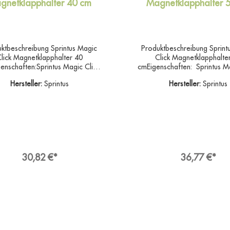
gnetklapphalter 40 cm
Magnetklapphalter 
ktbeschreibung Sprintus Magic
Produktbeschreibung Sprint
lick Magnetklapphalter 40
Click Magnetklapphalte
enschaften:Sprintus Magic Click
cmEigenschaften: Sprintus Ma
enial einfach – einfach genial!
50 cm Genial einfach – einfa
Hersteller:
Sprintus
Hersteller:
Sprintus
etklapphalter mit patentierter
Magnetklapphalter mit pate
chtfunktion.Clevere Lösung mit
Aufrechtfunktion.Clevere Lö
 Wirkung! Stellen Sie den Magic
großer Wirkung! Stellen Sie 
einfach überall frei im Raum ab,
Click einfach überall frei im
nn Sie schnell die Hände frei
wenn Sie schnell die Händ
en.Das robuste Kardangelenk ist
brauchen.Das robuste Kardan
m im 8er Schlag schwenkbar und
rundum im 8er Schlag schwe
 jederzeit arretiert werden, so
kann jederzeit arretiert we
30,82 €*
36,77 €*
r Magic Click sofort und überall
dass der Magic Click sofort u
abgestellt werden kann. Lästiges
frei abgestellt werden kann.
Anlehnen an Wände oder
Anlehnen an Wände o
tände entfällt komplett. Schluss
Gegenstände entfällt komplet
Umfallen und Bücken! Mit dem
mit Umfallen und Bücken!Mit
lick arbeiten Sie effektiv, schnell
Click arbeiten Sie effektiv, s
nd schonen nachhaltig Ihren
schonen nachhaltig Ih
Rücken.Angaben zur
Rücken.Angaben zu