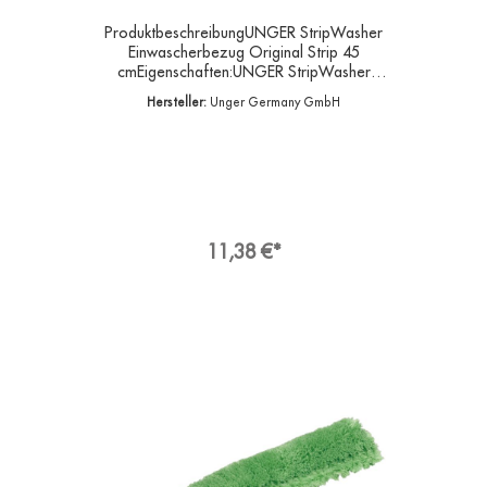
ProduktbeschreibungUNGER StripWasher
Einwascherbezug Original Strip 45
cmEigenschaften:UNGER StripWasher
Einwascherbezug Original Strip 45
Hersteller:
Unger Germany GmbH
cmStandardbezug, Mischgewebe, mit
Klettveschluss- Leistung: Gute Reinigungskraft.-
Praktisch : Gut auswaschbar- Breite 45
cmUNGER Einwascherbezüge sind in
verschiedenen Materialien mit unterschiedlichen
Reinigungseigenschaften erhältlich.Die
Trägerteile gibt es in diversen Größen und
Materialien.Material:
11,38 €*
MischgewebeTrägermaterial: 100 %
PolyäthylenFasern: 100 % PolyacrylAngaben zur
ProduktsicherheitHersteller:Unger Germany
GmbH, Piepersberg 44, 42653
SolingenDeutschlandKontakt:E-Mail:
ungereurope@ungerglobal.comWeb:
www.ungerglobal.com