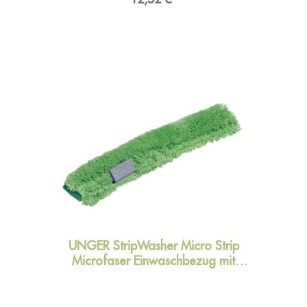
ProduktsicherheitHersteller:Unger Germany
GmbH, Piepersberg 44, 42653
SolingenDeutschlandKontakt:E-Mail:
ungereurope@ungerglobal.comWeb:
www.ungerglobal.com
UNGER StripWasher Micro Strip
Microfaser Einwaschbezug mit
Schmutzpad 45 cm