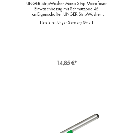
UNGER StripWasher Micro Strip Microfaser
Einwaschbezug mit Schmutzpad 45
cmEigenschaften:UNGER StripWasher
Einwascherbezug Micro Strip 45 cmMikrofaser,
Hersteller:
Unger Germany GmbH
mit Schmutzpad und Klettveschluss, grünUNGER
Einwascherbezüge sind in verschiedenen
Materialien mit unterschiedlichen
Reinigungseigenschaften erhältlich.Die
Trägerteile gibt es in diversen Größen und
Materialien.Material: MikrofaserTrägermaterial:
100 % PolyamidFasern: 100 %
PolyäthylenAngaben zur
14,85 €*
ProduktsicherheitHersteller:Unger Germany
GmbH, Piepersberg 44, 42653
SolingenDeutschlandKontakt:E-Mail:
ungereurope@ungerglobal.comWeb:
www.ungerglobal.com