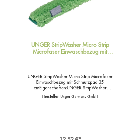
UNGER StripWasher Micro Strip
Microfaser Einwaschbezug mit
Schmutzpad 35 cm
UNGER StripWasher Micro Strip Microfaser
Einwaschbezug mit Schmutzpad 35
cmEigenschaften:UNGER StripWasher
Einwascherbezug Micro Strip 35 cmMikrofaser,
Hersteller:
Unger Germany GmbH
mit Schmutzpad und Klettveschluss, grünUNGER
Einwascherbezüge sind in verschiedenen
Materialien mit unterschiedlichen
Reinigungseigenschaften erhältlich.Die
Trägerteile gibt es in diversen Größen und
Materialien.Material: MikrofaserTrägermaterial:
100 % PolyamidFasern: 100 %
PolyäthylenAngaben zur
12,52 €*