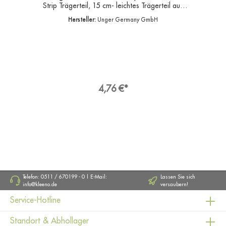
Strip Trägerteil, 15 cm- leichtes Trägerteil aus
Aluminium- stabiles Aluminium mit
Hersteller:
Unger Germany GmbH
Kunststoffgriff- Griffrillen für sicheren Grip-
passt auf Teleskopstange- Breite 15 cmAlu
Träger für UNGER Einwascherbezüge sind in
verschiedenen Materialien mit unterschiedlichen
Reinigungseigenschaften erhältlich.Die
Trägerteile gibt es in diversen Größen und
Materialien.Angaben zur
ProduktsicherheitHersteller:Unger Germany
4,76 €*
GmbH, Piepersberg 44, 42653
SolingenDeutschlandKontakt:E-Mail:
ungereurope@ungerglobal.comWeb:
www.ungerglobal.com
Telefon: 0511 / 670199 - 0 | E-Mail:
Lassen Sie sich
info@kleeno.de
versaubern!
Service-Hotline
Standort & Abhollager