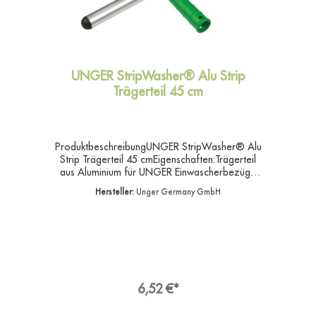
UNGER StripWasher® Alu Strip
Trägerteil 45 cm
ProduktbeschreibungUNGER StripWasher® Alu
Strip Trägerteil 45 cmEigenschaften:Trägerteil
aus Aluminium für UNGER Einwascherbezüge
sind in verschiedenen Materialien mit
Hersteller:
Unger Germany GmbH
unterschiedlichen Reinigungseigenschaften
erhältlich.Die Trägerteile gibt es in diversen
Größen und Materialien.Angaben zur
ProduktsicherheitHersteller:Unger Germany
GmbH, Piepersberg 44, 42653
SolingenDeutschlandKontakt:E-Mail:
ungereurope@ungerglobal.comWeb:
www.ungerglobal.com
6,52 €*