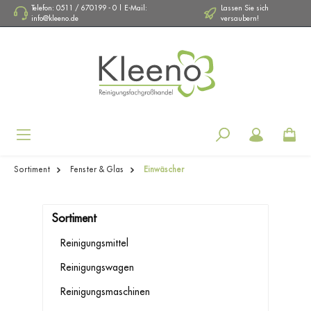
Telefon: 0511 / 670199 - 0 | E-Mail:
Lassen Sie sich
info@kleeno.de
versaubern!
Navigation
Sortiment
Fenster & Glas
Einwäscher
Sortiment
Reinigungsmittel
Reinigungswagen
Reinigungsmaschinen