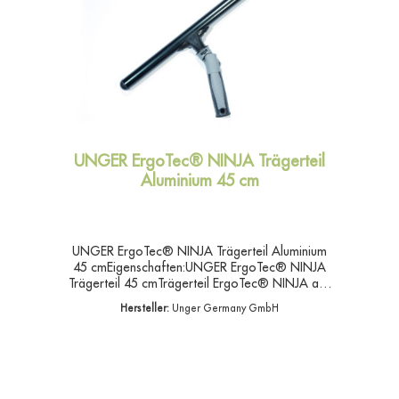
UNGER ErgoTec® NINJA Trägerteil
Aluminium 45 cm
UNGER ErgoTec® NINJA Trägerteil Aluminium
45 cmEigenschaften:UNGER ErgoTec® NINJA
Trägerteil 45 cmTrägerteil ErgoTec® NINJA aus
Aluminium. Sehr stabiler, schwarzer
Hersteller:
Unger Germany GmbH
Aluminumträger.Das Trägerteil hat eine 180°
Schwenkfunktion mit Fixiertaste. Arbeitsbreite 45
cm- Material eloxiertes Aluminium- leicht und
stabil- ausgefeiltes Design- schont Arme und
Schultern- Breite 45 cmAngaben zur
ProduktsicherheitHersteller:Unger Germany