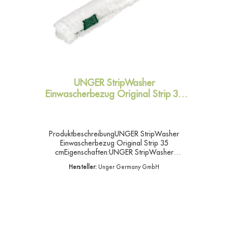
UNGER StripWasher
Einwascherbezug Original Strip 35
cm
ProduktbeschreibungUNGER StripWasher
Einwascherbezug Original Strip 35
cmEigenschaften:UNGER StripWasher
Einwascherbezug Original Strip 35
Hersteller:
Unger Germany GmbH
cmStandardbezug, Mischgewebe, mit
Klettveschluss- Leistung: Gute Reinigungskraft.-
Praktisch : Gut auswaschbar- Breite 35
cmUNGER Einwascherbezüge sind in
verschiedenen Materialien mit unterschiedlichen
Reinigungseigenschaften erhältlich.Die
Trägerteile gibt es in diversen Größen und