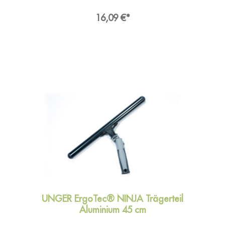
GmbH, Piepersberg 44, 42653
SolingenDeutschlandKontakt:E-Mail:
16,09 €*
ungereurope@ungerglobal.comWeb:
www.ungerglobal.com
UNGER ErgoTec® NINJA Trägerteil
Aluminium 45 cm