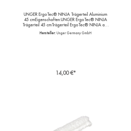
UNGER ErgoTec® NINJA Trägerteil Aluminium
45 cmEigenschaften:UNGER ErgoTec® NINJA
Trägerteil 45 cmTrägerteil ErgoTec® NINJA aus
Aluminium. Sehr stabiler, schwarzer
Hersteller:
Unger Germany GmbH
Aluminumträger.Das Trägerteil hat eine 180°
Schwenkfunktion mit Fixiertaste. Arbeitsbreite 45
cm- Material eloxiertes Aluminium- leicht und
stabil- ausgefeiltes Design- schont Arme und
Schultern- Breite 45 cmAngaben zur
ProduktsicherheitHersteller:Unger Germany
GmbH, Piepersberg 44, 42653
SolingenDeutschlandKontakt:E-Mail:
14,00 €*
ungereurope@ungerglobal.comWeb:
www.ungerglobal.com