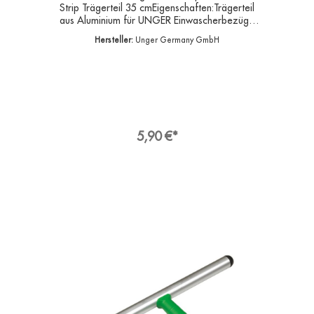
Strip Trägerteil 35 cmEigenschaften:Trägerteil
aus Aluminium für UNGER Einwascherbezüge
sind in verschiedenen Materialien mit
Hersteller:
Unger Germany GmbH
unterschiedlichen Reinigungseigenschaften
erhältlich.Die Trägerteile gibt es in diversen
Größen und Materialien.Angaben zur
ProduktsicherheitHersteller:Unger Germany
GmbH, Piepersberg 44, 42653
SolingenDeutschlandKontakt:E-Mail:
ungereurope@ungerglobal.comWeb:
www.ungerglobal.com
5,90 €*