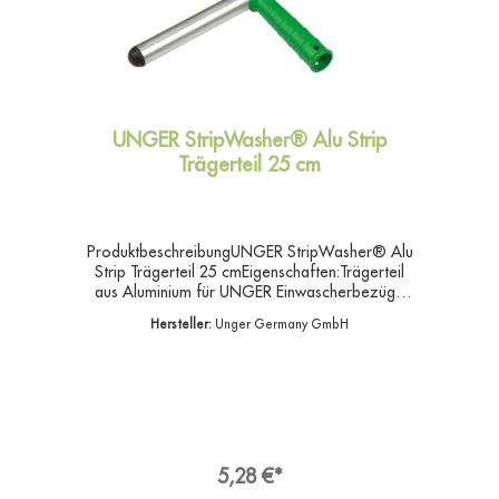
UNGER StripWasher® Alu Strip
Trägerteil 25 cm
ProduktbeschreibungUNGER StripWasher® Alu
Strip Trägerteil 25 cmEigenschaften:Trägerteil
aus Aluminium für UNGER Einwascherbezüge
sind in verschiedenen Materialien mit
Hersteller:
Unger Germany GmbH
unterschiedlichen Reinigungseigenschaften
erhältlich.Die Trägerteile gibt es in diversen
Größen und Materialien.Angaben zur
ProduktsicherheitHersteller:Unger Germany
GmbH, Piepersberg 44, 42653
SolingenDeutschlandKontakt:E-Mail:
ungereurope@ungerglobal.comWeb:
www.ungerglobal.com
5,28 €*