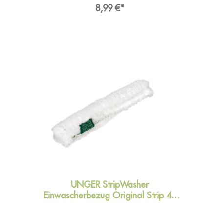
Materialien.Material:
8,99 €*
MischgewebeTrägermaterial: 100 %
PolyäthylenFasern: 100 % PolyacrylAngaben zur
ProduktsicherheitHersteller:Unger Germany
GmbH, Piepersberg 44, 42653
SolingenDeutschlandKontakt:E-Mail:
ungereurope@ungerglobal.comWeb:
www.ungerglobal.com
UNGER StripWasher
Einwascherbezug Original Strip 45
cm