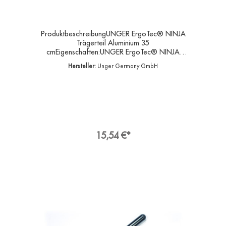
ProduktbeschreibungUNGER ErgoTec® NINJA
Trägerteil Aluminium 35
cmEigenschaften:UNGER ErgoTec® NINJA
Trägerteil 35 cmTrägerteil ErgoTec® NINJA aus
Hersteller:
Unger Germany GmbH
Aluminium. Sehr stabiler, schwarzer
Aluminumträger.Das Trägerteil hat eine 180°
Schwenkfunktion mit Fixiertaste. Arbeitsbreite 35
cm- Material eloxiertes Aluminium- leicht und
stabil- ausgefeiltes Design- schont Arme und
Schultern- Breite 35 cmAngaben zur
ProduktsicherheitHersteller:Unger Germany
GmbH, Piepersberg 44, 42653
15,54 €*
SolingenDeutschlandKontakt:E-Mail:
ungereurope@ungerglobal.comWeb:
www.ungerglobal.com