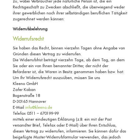
zu, wobei Verbraucher jede natürliche Person ist, die ein
Rechtsgeschäft zu Zwecken abschließt, die überwiegend weder
ihrer gewerblichen noch ihrer selbständigen beruflichen Tätigkeit
zugerechnet werden können:
Widerrufsbelehrung
Widerrufsrecht
Sie haben das Recht, binnen vierzehn Tagen ohne Angabe von
Gründen diesen Vertrag zu widerrufen.
Die Widerrufsfrist beträgt vierzehn Tage, ab dem Tag, an dem
Sie oder ein von Ihnen benannter Dritter, der nicht der
Beförderer ist, die Waren in Besitz genommen haben bzw. hat.
Um Ihr Widerrufsrecht auszuüben, müssen Sie uns
Kleeno GmbH
Zafer Kaban
Bogenstraße 18
D-30165 Hannover
E-Mail
info@kleeno.de
Telefax 0511 – 670199-99
mittels einer eindeutigen Erklärung (z.B. ein mit der Post
versandter Brief, Telefax oder E-Mail) über Ihren Entschluss,
diesen Vertrag zu widerrufen, informieren. Sie können dafür das
beigefügte Muster-Widerrufsformular verwenden, das jedoch