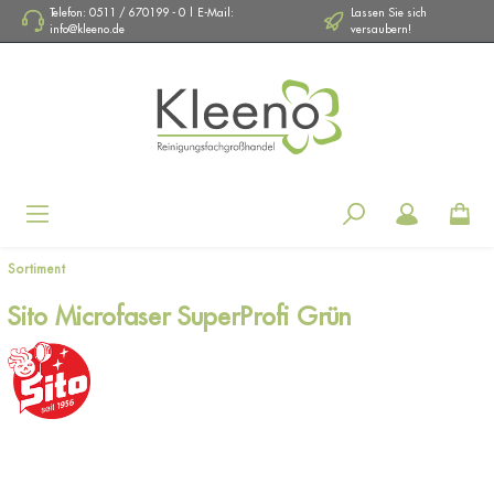
Telefon: 0511 / 670199 - 0 | E-Mail:
Lassen Sie sich
info@kleeno.de
versaubern!
Navigation
Sortiment
Sito Microfaser SuperProfi Grün