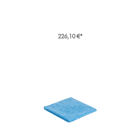
Rollen am Heck und einer Kabellänge von 10
Metern besitzt er eine gute Mobilität. Dank
geringem Gewicht und des mittig positionierten
Handgriffs lässt er sich auch von weiblichen
Reinigungskräften gut über Treppen und Stufen
tragen. Bei Nichtgebrauch findet das Kabel mit
Schnellwechselsystem Platz auf der Oberseite
226,10 €*
in der Ablage unterhalb vom Tragegriff. Auf der
Rückseite zwischen den Rollen besitzt das
Gehäuse eine Parkhalterung für das Saugrohr
und die Bodendüse, auch eine Fugendüse oder
Rundbürste (nicht im Lieferumfang) kann hier
noch aufbewahrt werden. So ist alles
aufgeräumt und macht den einhändigen
Transport möglich. Der Trockenstaubsauger
Nupro Reflo von Numatic wurde klimaneutral
produziert. Das robuste Gehäuse besteht aus
hochwertigem Kunststoff mit 75 %
Recyclinganteil. Der langlebige
Hochleistungsmotor mit 620 Watt mit guter
Energieeffizienz sorgt für eine hervorragende
Saugkraft, die sich mittels Schieber am
Saugrohrbogen stufenlos regulieren lässt. Im
Staubbehälter mit 8 Liter Volumen hält der Hepa-
Flo Vließstaubbeutel (1 x im Lieferumfang) mit