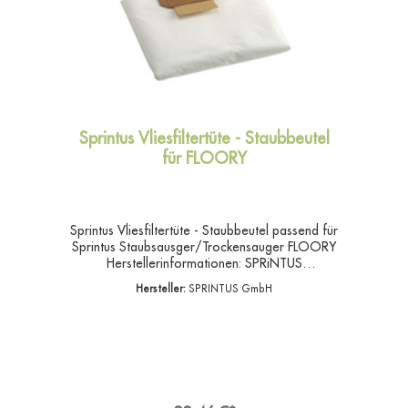
Sprintus Vliesfiltertüte - Staubbeutel
für FLOORY
Sprintus Vliesfiltertüte - Staubbeutel passend für
Sprintus Staubsausger/Trockensauger FLOORY
Herstellerinformationen: SPRiNTUS
GmbH Reizenwiesen 1 73642 Welzheim Tel.:
Hersteller:
SPRINTUS GmbH
+49 / 7182 / 80 40 4-0 www.sprintus.eu
kontakt@sprintus.eu