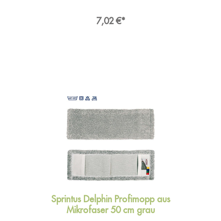
Verarbeitung, extra starke, aufgepolsterte und
wasserdurchlässige Taschen, 4-
FarbcodierungAnwendungUniversell in der
7,02 €*
GebäudereinigungAngaben zur
ProduktsicherheitHersteller:Sprintus GmbH,
Reizenwiesen 1, 73642
WelzheimDeutschlandKontakt:E-Mail:
kontakt@sprintus.euWeb: www.sprintus.eu
Sprintus Delphin Profimopp aus
Mikrofaser 50 cm grau