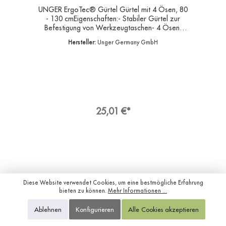
UNGER ErgoTec® Gürtel Gürtel mit 4 Ösen, 80
- 130 cmEigenschaften:- Stabiler Gürtel zur
Befestigung von Werkzeugtaschen- 4 Ösen,
Polsterung, Schnellverschluss- Material:
Hersteller:
Unger Germany GmbH
NylonAngaben zur
ProduktsicherheitHersteller:Unger Germany
GmbH, Piepersberg 44, 42653
SolingenDeutschlandKontakt:E-Mail:
ungereurope@ungerglobal.comWeb:
www.ungerglobal.com
25,01 €*
Diese Website verwendet Cookies, um eine bestmögliche Erfahrung
bieten zu können.
Mehr Informationen ...
Ablehnen
Konfigurieren
Alle Cookies akzeptieren