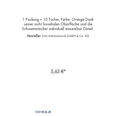
1 Packung = 10 Tücher, Farbe: Orange Dank
seiner nicht fusselnden Oberfläche sind die
Schwammtücher individuell einsetzbar. Details
auf einen Blick Maße (B x L): 20 x 18 cmfür den
Hersteller:
Sito International GmbH & Co. KG
Haushalt oder die professionelle
Reinigungoptimale SchmutzaufnahmeMaterial:
Zellulose- Baumwollmischungwaschbar bis 95°
Chohe Saugkraft Das Sito Schwammtuch feucht,
waschbar bis 95° C, 20 x 18 cm überzeugt mit
einer besonders hohen Schmutzaufnahme und
optimaler Saugkraft. Dank des Materials aus
Zellulose Baumwollmischung ist das
5,63 €*
Schwammtuch ausgesprochen langlebig. Durch
seine nicht fusselnde Oberfläche ist das
Universaltuch individuell einsetzbar.
Hersteller:Sito International GmbH & Co.
KGAdresse:Franz-Walchner-Straße 5, 88239
Wangen im Allgäu DeutschlandE-
Mail:info[at]sito.deHersteller Artikel-
Nr.:532810/41308Verpackungseinheit:16EAN(s):
4009911600183