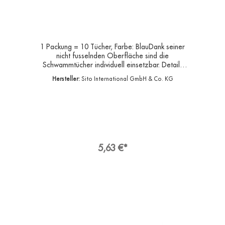
1 Packung = 10 Tücher, Farbe: BlauDank seiner
nicht fusselnden Oberfläche sind die
Schwammtücher individuell einsetzbar. Details
auf einen Blick Maße (B x L): 20 x 18
Hersteller:
Sito International GmbH & Co. KG
cmoptimale SchmutzaufnahmeMaterial:
Zellulose- Baumwollmischungwaschbar bis 95°
Chohe Saugkraftfür den Haushalt oder die
professionelle Reinigung Das Sito Schwammtuch
feucht, waschbar bis 95° C, 20 x 18 cm
überzeugt mit einer besonders hohen
Schmutzaufnahme und optimaler Saugkraft.
Dank des Materials aus Zellulose
5,63 €*
Baumwollmischung ist das Schwammtuch
ausgesprochen langlebig. Durch seine nicht
fusselnde Oberfläche ist das Universaltuch
individuell einsetzbar. Hersteller:Sito
International GmbH & Co. KGAdresse:Franz-
Walchner-Straße 5, 88239 Wangen im Allgäu
DeutschlandE-Mail:info[at]sito.deHersteller
Artikel-