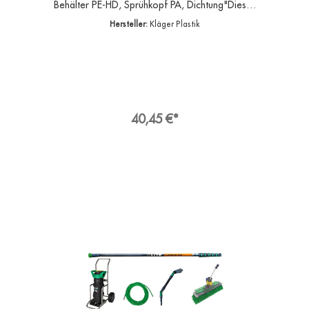
Behälter PE-HD, Sprühkopf PA, Dichtung"Dieser
Drucksprüher mit 1,8 Liter Volumen gehört
Hersteller:
Kläger Plastik
sowohl mechanisch als auch vom Material zum
Besten, was Sie kaufen können.Dieser
Druckpumpsprüher ist gegen viele
lösemittelhaltige Flüssigkeiten beständig. Bitte
prüfen Sie vor Gebrauch ob das von Ihnen
einzufüllende Medium geeignet ist.Keine
geführte Ausführung der Druckpumpzerstäuber
ist für Nitroverdünnung geeignet oder
40,45 €*
beständig. Das ist das ideale Werkzeug, wenn
Sie regelmäßig größere Mengen gleichmäßig
verteilen müssen und dabei mit möglichst
geringem Aufwand eine feine und zuverlässige
Zerstäubung erreichen möchten.Im
Flüssigkeitsbehälter wird durch Pumpen ein
Druck von maximal drei Bar erzeugt, ein
Sicherheitsventil verhindert einen Überdruck.
Mehr als drei Bar sind für eine gute Zerstäubung
von normal viskosen Substanzen nicht
erforderlich.Dann genügt ein Daumendruck auf
die Sprühtaste und die Flüssigkeit wird
zuverlässig zerstäubt. An dem stabilen
Handgriff, der ergonomisch geformt ist, lässt
sich der Druckpumpzerstäuber sehr gut greifen