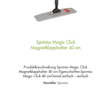
Sprintus Magic Click
Magnetklapphalter 40 cm
Produktbeschreibung Sprintus Magic Click
Magnetklapphalter 40 cm Eigenschaften:Sprintus
Magic Click 40 cmGenial einfach – einfach
genial! Magnetklapphalter mit patentierter
Hersteller:
Sprintus
Aufrechtfunktion.Clevere Lösung mit großer
Wirkung! Stellen Sie den Magic Click einfach
überall frei im Raum ab, wenn Sie schnell die
Hände frei brauchen.Das robuste Kardangelenk
ist rundum im 8er Schlag schwenkbar und kann
jederzeit arretiert werden, so dass der Magic