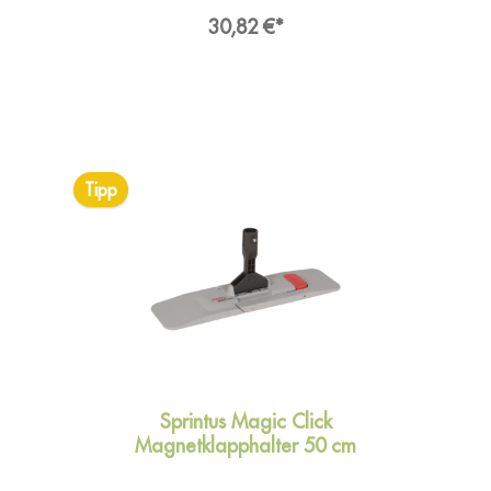
Click sofort und überall frei abgestellt werden
kann. Lästiges Anlehnen an Wände oder
30,82 €*
Gegenstände entfällt komplett. Schluss mit
Umfallen und Bücken! Mit dem Magic Click
arbeiten Sie effektiv, schnell und schonen
nachhaltig Ihren Rücken.Angaben zur
ProduktsicherheitHersteller:Sprintus GmbH,
Reizenwiesen 1, 73642
WelzheimDeutschlandKontakt:E-Mail:
kontakt@sprintus.euWeb: www.sprintus.eu
Tipp
Sprintus Magic Click
Magnetklapphalter 50 cm