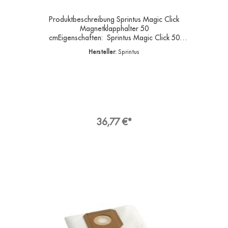
Produktbeschreibung Sprintus Magic Click
Magnetklapphalter 50
cmEigenschaften: Sprintus Magic Click 50
cm Genial einfach – einfach genial!
Hersteller:
Sprintus
Magnetklapphalter mit patentierter
Aufrechtfunktion.Clevere Lösung mit großer
Wirkung! Stellen Sie den Magic Click einfach
überall frei im Raum ab, wenn Sie schnell die
Hände frei brauchen.Das robuste Kardangelenk
ist rundum im 8er Schlag schwenkbar und kann
jederzeit arretiert werden, so dass der Magic
Click sofort und überall frei abgestellt werden
36,77 €*
kann. Lästiges Anlehnen an Wände oder
Gegenstände entfällt komplett. Schluss mit
Umfallen und Bücken!Mit dem Magic Click
arbeiten Sie effektiv, schnell und schonen
nachhaltig Ihren Rücken.Angaben zur
ProduktsicherheitHersteller:Sprintus GmbH,
Reizenwiesen 1, 73642
WelzheimDeutschlandKontakt:E-Mail:
kontakt@sprintus.euWeb: www.sprintus.eu