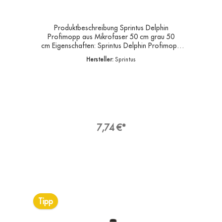
Produktbeschreibung Sprintus Delphin
Profimopp aus Mikrofaser 50 cm grau 50
cm Eigenschaften: Sprintus Delphin Profimopp
aus Mikrofaser grau 40 cmFarbe:
Hersteller:
Sprintus
weiß/grauGarnmischung: 100% PolyesterBreite:
50 cmGewicht: ca. 120 grEigenschaftenGrau
gehaltene Fasern lassen den Bezug nach dem
Einsatz und nach der Wäsche wie neu
aussehenHervorragende Verarbeitung, extra
starke, aufgepolsterte und wasserdurchlässige
Taschen, 4-FarbcodierungAnwendungUniversell
in der GebäudereinigungAngaben zur
7,74 €*
ProduktsicherheitHersteller:Sprintus GmbH,
Reizenwiesen 1, 73642
WelzheimDeutschlandKontakt:E-Mail:
kontakt@sprintus.euWeb: www.sprintus.eu
Tipp