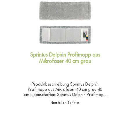
Sprintus Delphin Profimopp aus
Mikrofaser 40 cm grau
Produktbeschreibung Sprintus Delphin
Profimopp aus Mikrofaser 40 cm grau 40
cm Eigenschaften: Sprintus Delphin Profimopp
aus Mikrofaser grau 40 cmFarbe:
Hersteller:
Sprintus
weiß/grauGarnmischung: 100% PolyesterBreite:
40 und 50 cmGewicht: ca. 90
gr.EigenschaftenGrau gehaltene Fasern lassen
den Bezug nach dem Einsatz und nach der
Wäsche wie neu aussehenHervorragende