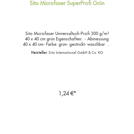
Sito Microfaser SuperProfi Grün
Sito Microfaser Universaltuch-Profi 300 g/m²
40 x 40 cm grün Eigenschaften: - Abmessung:
40 x 40 cm- Farbe: grün- gestrickt- waschbar bis
95°C- saugstarkes Universaltuch- elastisches,
Hersteller:
Sito International GmbH & Co. KG
frottierartiges und glänzendes Universaltuch
Saugstarkes Universaltuch für eine fusselfreie
Reinigung Das elastische, frottierartige und
glänzende Universaltuch Stretch aus Mikrofaser
hat eine reißfeste Overlock-Vernähung und hat
eine extra starke Einfassung.Angaben zur
ProduktsicherheitHersteller:Sito International
GmbH & Co. KG, Franz-Walchner-Straße 5,
1,24 €*
88239 Wangen im AllgäuDeutschlandKontakt:E-
Mail: info@sito.deWeb: www.sito.de