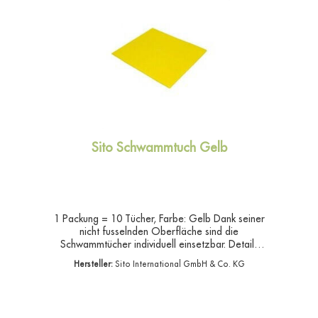
Nr.:530690/41309Verpackungseinheit:16EAN(s):
4009911600190
Sito Schwammtuch Gelb
1 Packung = 10 Tücher, Farbe: Gelb Dank seiner
nicht fusselnden Oberfläche sind die
Schwammtücher individuell einsetzbar. Details
auf einen Blick Material: Zellulose-
Hersteller:
Sito International GmbH & Co. KG
Baumwollmischungwaschbar bis 95° Chohe
Saugkraftfür den Haushalt oder die
professionelle Reinigungoptimale
SchmutzaufnahmeMaße (B x L): 20 x 18 cm Das