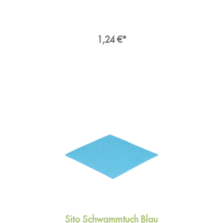
eine fusselfreie Reinigung Das elastische,
frottierartige und glänzende Universaltuch
Stretch aus Mikrofaser hat eine reißfeste
Overlock-Vernähung und hat eine extra starke
Einfassung.Angaben zur
1,24 €*
Produktsicherheit Hersteller:Sito International
GmbH & Co. KG, Franz-Walchner-Straße 5,
88239 Wangen im AllgäuDeutschlandKontakt:E-
Mail: info@sito.deWeb: www.sito.de
Sito Schwammtuch Blau