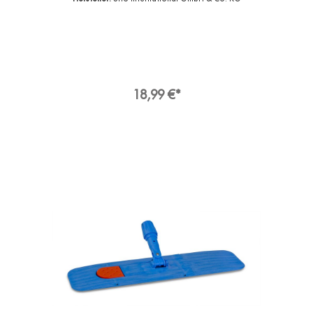
passend für alle gängigen Stiele.Hochwertiger
Klapphalter aus schlagzähem Kunststoff.Mit
Magnetverschluss stabil und einfach in der
Handhabung. Für hohe Reinigungsleistung und
lange Lebensdauer.Angaben zur
ProduktsicherheitHersteller:Sito International
GmbH & Co. KG, Franz-Walchner-Straße 5,
88239 Wangen im AllgäuDeutschlandKontakt:E-
18,99 €*
Mail: info@sito.deWeb: www.sito.de