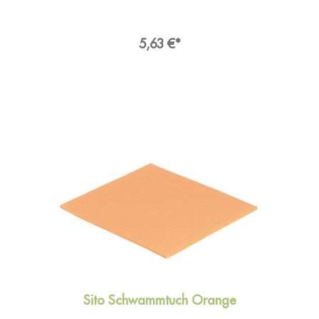
Sito Schwammtuch feucht, waschbar bis 95° C,
20 x 18 cm überzeugt mit einer besonders
hohen Schmutzaufnahme und optimaler
Saugkraft. Dank des Materials aus Zellulose
5,63 €*
Baumwollmischung ist das Schwammtuch
ausgesprochen langlebig. Durch seine nicht
Fusselnde Oberfläche ist das Universaltuch
individuell einsetzbar. Hersteller:Sito
International GmbH & Co. KGAdresse:Franz-
Walchner-Straße 5, 88239 Wangen im Allgäu
DeutschlandE-Mail:info[at]sito.deHersteller
Artikel-
Nr.:530700/41310Verpackungseinheit:16EAN(s):
4009911600206
Sito Schwammtuch Orange