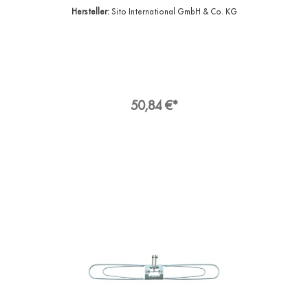
Ärztlichen Rat einholen / ärztliche Hilfe
Hersteller:
Sito International GmbH & Co. KG
hinzuziehen.
50,84 €*